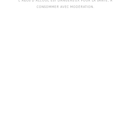
L'ABUS D'ALCOOL EST DANGEREUX POUR LA SANTÉ, À
CONSOMMER AVEC MODÉRATION.