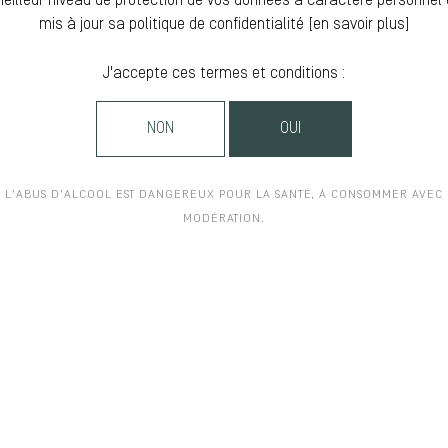
meilleur niveau de protection de vos données à caractère personnel 
mis à jour sa politique de confidentialité [
en savoir plus
]
J'accepte ces termes et conditions :
NON
OUI
L'ABUS D'ALCOOL EST DANGEREUX POUR LA SANTÉ, À CONSOMMER AVEC
MODÉRATION.