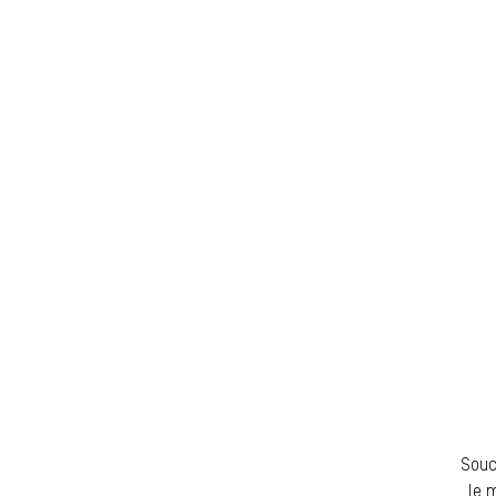
Souc
le 