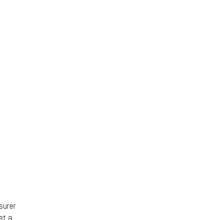
surer
et a